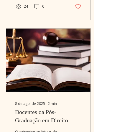
24
0
8 de ago. de 2025
∙
2
min
Docentes da Pós-
Graduação em Direito
Penal da ESPD têm livros
O primeiro módulo da