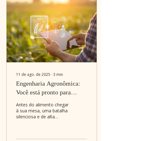
11 de ago. de 2025
∙
3
min
Engenharia Agronômica:
Você está pronto para
liderar a próxima revolução
Antes do alimento chegar
do campo?
à sua mesa, uma batalha
silenciosa e de alta
tecnologia é travada
todos os dias no campo.
Uma guerra estratégica...