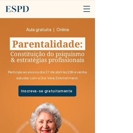
Aula gratuita | Online
Parentalidade:
Constituição do psiquismo
& estratégias profissionais
Participe ao vivo no dia 27 de abril às 20h e venha
estudar com a Dra. Vera Zimmermann.
Inscreva-se gratuitamente