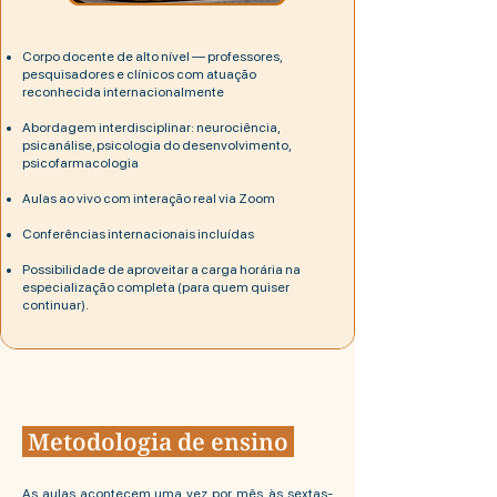
Corpo docente de alto nível — professores,
pesquisadores e clínicos com atuação
reconhecida internacionalmente
Abordagem interdisciplinar: neurociência,
psicanálise, psicologia do desenvolvimento,
psicofarmacologia
Aulas ao vivo com interação real via Zoom
Conferências internacionais incluídas
Possibilidade de aproveitar a carga horária na
especialização completa (para quem quiser
continuar).
Metodologia de ensino
As aulas acontecem uma vez por mês, às sextas-